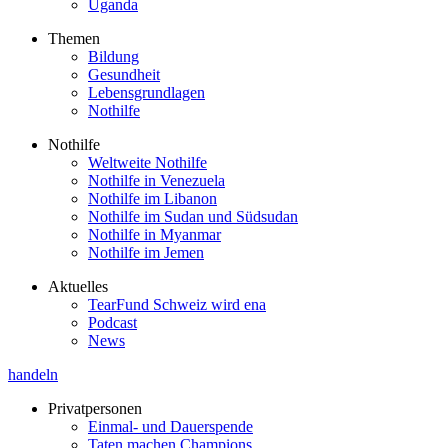
Uganda
Themen
Bildung
Gesundheit
Lebensgrundlagen
Nothilfe
Nothilfe
Weltweite Nothilfe
Nothilfe in Venezuela
Nothilfe im Libanon
Nothilfe im Sudan und Südsudan
Nothilfe in Myanmar
Nothilfe im Jemen
Aktuelles
TearFund Schweiz wird ena
Podcast
News
handeln
Privatpersonen
Einmal- und Dauerspende
Taten machen Champions