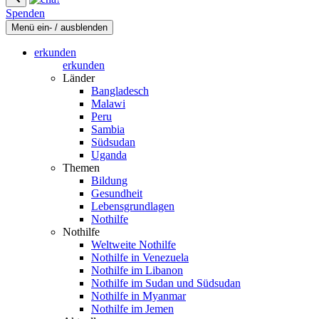
Spenden
Menü ein- / ausblenden
erkunden
erkunden
Länder
Bangladesch
Malawi
Peru
Sambia
Südsudan
Uganda
Themen
Bildung
Gesundheit
Lebensgrundlagen
Nothilfe
Nothilfe
Weltweite Nothilfe
Nothilfe in Venezuela
Nothilfe im Libanon
Nothilfe im Sudan und Südsudan
Nothilfe in Myanmar
Nothilfe im Jemen