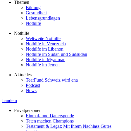
Themen
Bildung
Gesundheit
Lebensgrundlagen
Nothilfe
Nothilfe
Weltweite Nothilfe
Nothilfe in Venezuela
Nothilfe im Libanon
Nothilfe im Sudan und Südsudan
Nothilfe in Myanmar
Nothilfe im Jemen
Aktuelles
TearFund Schweiz wird ena
Podcast
News
handeln
Privatpersonen
Einmal- und Dauerspende
Taten machen Champions
Testament & Legat: Mit Ihrem Nachlass Gutes