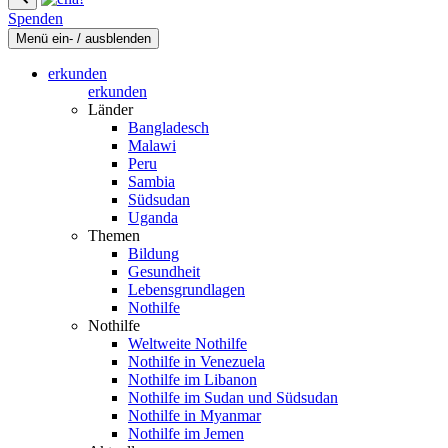
Spenden
Menü ein- / ausblenden
erkunden
erkunden
Länder
Bangladesch
Malawi
Peru
Sambia
Südsudan
Uganda
Themen
Bildung
Gesundheit
Lebensgrundlagen
Nothilfe
Nothilfe
Weltweite Nothilfe
Nothilfe in Venezuela
Nothilfe im Libanon
Nothilfe im Sudan und Südsudan
Nothilfe in Myanmar
Nothilfe im Jemen