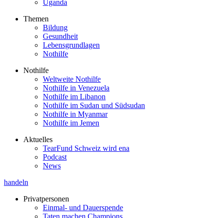
Uganda
Themen
Bildung
Gesundheit
Lebensgrundlagen
Nothilfe
Nothilfe
Weltweite Nothilfe
Nothilfe in Venezuela
Nothilfe im Libanon
Nothilfe im Sudan und Südsudan
Nothilfe in Myanmar
Nothilfe im Jemen
Aktuelles
TearFund Schweiz wird ena
Podcast
News
handeln
Privatpersonen
Einmal- und Dauerspende
Taten machen Champions