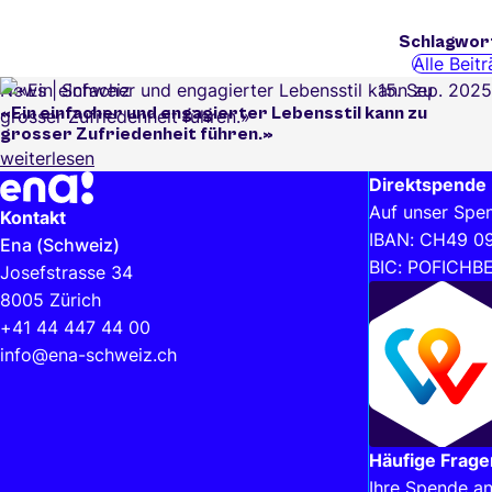
Schlagwor
Alle Beit
News
Schweiz
15. Sep. 2025
«Ein einfacher und engagierter Lebensstil kann zu
grosser Zufriedenheit führen.»
weiterlesen
Weiterführende Informationen und hilfreiche Links
Direktspende
Auf unser Spe
Kontakt
IBAN: CH49 0
Ena (Schweiz)
BIC: POFICHB
Josefstrasse 34
8005 Zürich
+41 44 447 44 00
info@ena-schweiz.ch
Häufige Frage
Ihre Spende an