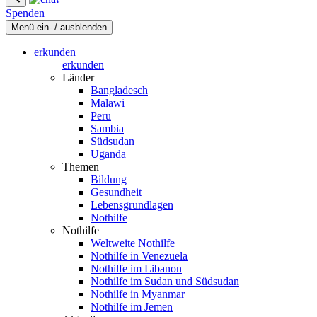
Spenden
Menü ein- / ausblenden
erkunden
erkunden
Länder
Bangladesch
Malawi
Peru
Sambia
Südsudan
Uganda
Themen
Bildung
Gesundheit
Lebensgrundlagen
Nothilfe
Nothilfe
Weltweite Nothilfe
Nothilfe in Venezuela
Nothilfe im Libanon
Nothilfe im Sudan und Südsudan
Nothilfe in Myanmar
Nothilfe im Jemen