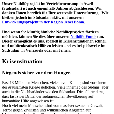
Unser Nothilfeprojekt im Vertriebenencamp in Aweil
(Südsudan) ist nach eineinhalb Jahren abgeschlossen. Wir
danken Ihnen herzlich für Ihre wertvolle Unterstützung. Wir
bleiben jedoch im Südsudan aktiv, mit unserem
Entwicklungsprojekt in der Region Jebel Boma
.
Und wenn Sie künftig ähnliche Nothilfeprojekte fördern
möchten, können Sie dies über unseren
Nothilfe-Fonds
tun.
Dieser ermöglicht es uns, speziell in Krisensituationen schnell
und unbürokratisch Hilfe zu leisten – sei es beispielsweise im
Südsudan, in Venezuela oder im Jemen.
Krisensituation
Nirgends sicher vor dem Hunger.
Fast 13 Millionen Menschen, viele davon Kinder, sind vor einem
der grausamsten Kriege geflohen. Viele innerhab des Sudans, aber
auch in die Nachbarländer wie den Südsudan. Dies führte dazu,
dass fast zwei Drittel der sudanesischen Bevölkerung auf
humanitäre Hilfe angewiesen ist.
Noch viel mehr Menschen sind von massiver sexueller Gewalt,
Terror gegen Zivilisten und willkürlichen Angriffen auf