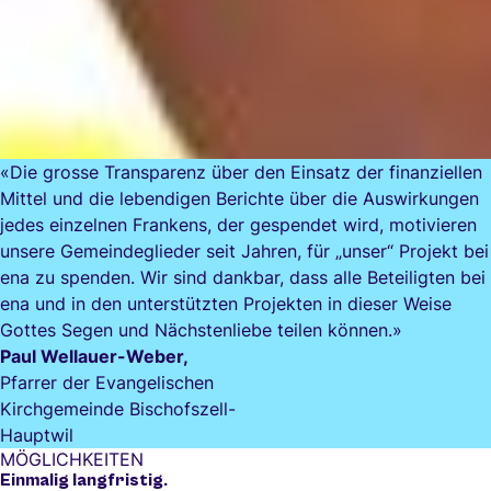
«Die grosse Transparenz über den Einsatz der finanziellen
Mittel und die lebendigen Berichte über die Auswirkungen
jedes einzelnen Frankens, der gespendet wird, motivieren
unsere Gemeindeglieder seit Jahren, für „unser“ Projekt bei
ena zu spenden. Wir sind dankbar, dass alle Beteiligten bei
ena und in den unterstützten Projekten in dieser Weise
Gottes Segen und Nächstenliebe teilen können.»
Paul Wellauer-Weber,
Pfarrer der Evangelischen
Kirchgemeinde Bischofszell-
Hauptwil
MÖGLICHKEITEN
Einmalig langfristig.