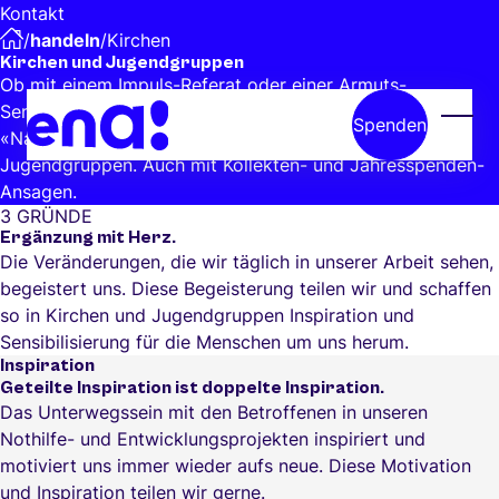
Skip to main content
Kontakt
/
handeln
/
Kirchen
Kirchen und Jugendgruppen
Ob mit einem Impuls-Referat oder einer Armuts-
Sensibilisierung mit der Jugendgruppe mit der beliebten
Spenden
Menü
«Nacht ohne Dach» – Wir unterstützen Kirchen und
Jugendgruppen. Auch mit Kollekten- und Jahresspenden-
Ansagen.
3 GRÜNDE
Ergänzung mit Herz.
Die Veränderungen, die wir täglich in unserer Arbeit sehen,
begeistert uns. Diese Begeisterung teilen wir und schaffen
so in Kirchen und Jugendgruppen Inspiration und
Sensibilisierung für die Menschen um uns herum.
Inspiration
Geteilte Inspiration ist doppelte Inspiration.
Das Unterwegssein mit den Betroffenen in unseren
Nothilfe- und Entwicklungsprojekten inspiriert und
motiviert uns immer wieder aufs neue. Diese Motivation
und Inspiration teilen wir gerne.