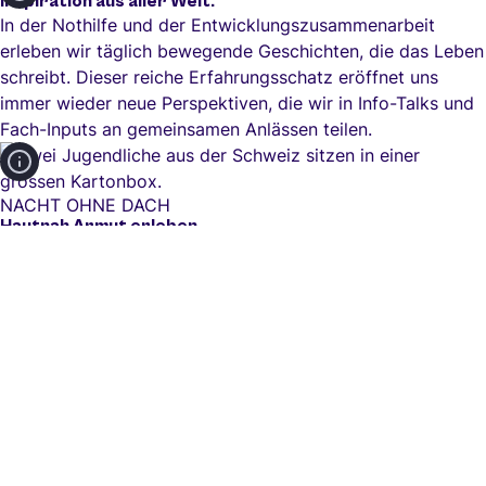
Inspiration aus aller Welt.
In der Nothilfe und der Entwicklungszusammenarbeit
erleben wir täglich bewegende Geschichten, die das Leben
schreibt. Dieser reiche Erfahrungsschatz eröffnet uns
immer wieder neue Perspektiven, die wir in Info-Talks und
Fach-Inputs an gemeinsamen Anlässen teilen.
NACHT OHNE DACH
Hautnah Armut erleben.
Eine Nacht in einem Bett aus Karton schlafen und dazu
spannende Hintergründe zum Thema Armut erfahren – das
regt nicht nur zum Nachdenken an, sondern ist auch ein
verbindendes Erlebnis für Jugendgruppen, Schulklassen
und Vereine.
Mehr erfahren
Chancen
verändern Leben
IHRE UNTERSTÜTZUNG FÜR DIE ARBEIT VON ENA
Ihre Spende kommt an
Weiter zur Spende