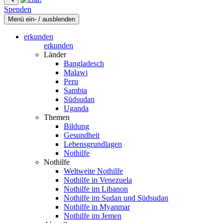
Spenden
Menü ein- / ausblenden
erkunden
erkunden
Länder
Bangladesch
Malawi
Peru
Sambia
Südsudan
Uganda
Themen
Bildung
Gesundheit
Lebensgrundlagen
Nothilfe
Nothilfe
Weltweite Nothilfe
Nothilfe in Venezuela
Nothilfe im Libanon
Nothilfe im Sudan und Südsudan
Nothilfe in Myanmar
Nothilfe im Jemen