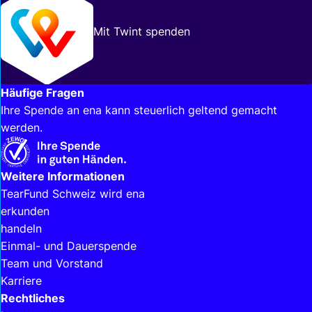
Mit Twint spenden
Häufige Fragen
Ihre Spende an ena kann steuerlich geltend gemacht
werden.
Interessante Links
Weitere Informationen
TearFund Schweiz wird ena
erkunden
handeln
Einmal- und Dauerspende
Team und Vorstand
Karriere
Rechtliches