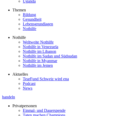
Uganda
Themen
Bildung
Gesundheit
Lebensgrundlagen
Nothilfe
Nothilfe
Weltweite Nothilfe
Nothilfe in Venezuela
Nothilfe im Libanon
Nothilfe im Sudan und Südsudan
Nothilfe in Myanmar
Nothilfe im Jemen
Aktuelles
TearFund Schweiz wird ena
Podcast
News
handeln
Privatpersonen
Einmal- und Dauerspende
Taten machen Champions