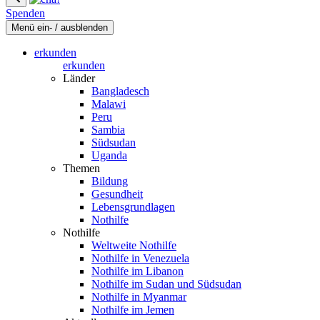
Spenden
Menü ein- / ausblenden
erkunden
erkunden
Länder
Bangladesch
Malawi
Peru
Sambia
Südsudan
Uganda
Themen
Bildung
Gesundheit
Lebensgrundlagen
Nothilfe
Nothilfe
Weltweite Nothilfe
Nothilfe in Venezuela
Nothilfe im Libanon
Nothilfe im Sudan und Südsudan
Nothilfe in Myanmar
Nothilfe im Jemen