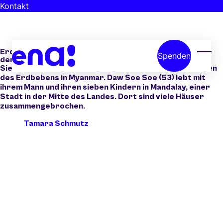
Skip to main content
Kontakt
News
Erdbeben in Myanmar: «Ich habe meine Nachbarn unter
Spenden
dem Schutt gesehen»
Menü
Sie hat es mit eigenen Augen gesehen: die Auswirkungen
des Erdbebens in Myanmar. Daw Soe Soe (53) lebt mit
ihrem Mann und ihren sieben Kindern in Mandalay, einer
Stadt in der Mitte des Landes. Dort sind viele Häuser
zusammengebrochen.
Tamara Schmutz