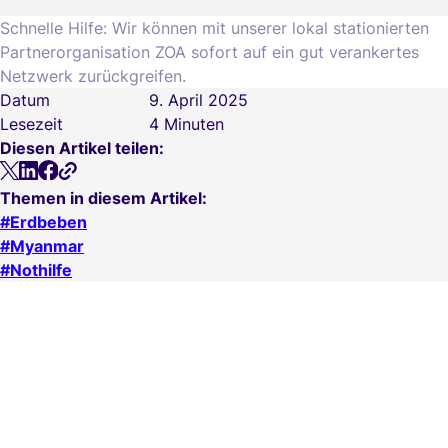
Schnelle Hilfe: Wir können mit unserer lokal stationierten
Partnerorganisation ZOA sofort auf ein gut verankertes
Netzwerk zurückgreifen.
Datum
9. April 2025
Lesezeit
4 Minuten
Diesen Artikel teilen:
Themen in diesem Artikel:
Erdbeben
Myanmar
Nothilfe
Nothilfe
Libanon
17. Juni 2026
Von Stärke getragen: Die Geschichte einer Mutter aus
dem Libanon
Weiterlesen
News
Schweiz
12. Juni 2026